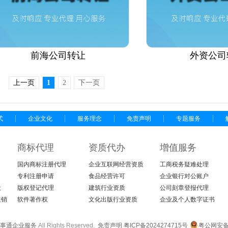
前海公司转让
外资公司
上一页
1
2
下一页
式
企业文化
服务理念
免责声明
专题服务
商标代理
资质代办
增值服务
国内商标注册代理
企业互联网经营资质
工商税务疑难处理
专利注册申请
食品经营许可
企业银行对公账户
让
版权登记代理
建筑行业资质
公司刻章登报代理
注销
软件著作权
文化出版行业资质
企业及个人数字证书
事通企业服务
All Rights Reserved.
免责声明
粤ICP备2024274715号
粤公网安备4