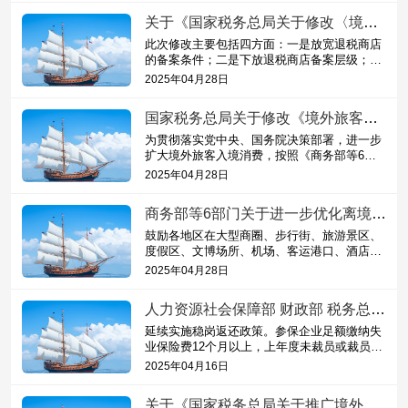
关于《国家税务总局关于修改〈境外旅客购物离境退税管理办法（试行）〉的公告》的解读
此次修改主要包括四方面：一是放宽退税商店
的备案条件；二是下放退税商店备案层级；三
是降低退税物品金额；四是上调现金退税限
2025年04月28日
额。此外，结合全面数字化的...
国家税务总局关于修改《境外旅客购物离境退税管理办法（试行）》的公告
为贯彻落实党中央、国务院决策部署，进一步
扩大境外旅客入境消费，按照《商务部等6部
门关于进一步优化离境退税政策扩大入境消费
2025年04月28日
的通知》（商消费发〔2025〕...
商务部等6部门关于进一步优化离境退税政策扩大入境消费的通知
鼓励各地区在大型商圈、步行街、旅游景区、
度假区、文博场所、机场、客运港口、酒店等
增设退税商店，扩大退税商店覆盖面。积极引
2025年04月28日
导国际名品、国货潮品、老...
人力资源社会保障部 财政部 税务总局关于延续实施失业保险稳岗惠民政策措施的通知
延续实施稳岗返还政策。参保企业足额缴纳失
业保险费12个月以上，上年度未裁员或裁员率
不高于上年度全国城镇调查失业率控制目标，
2025年04月16日
30人（含）以下的参保企业...
关于《国家税务总局关于推广境外旅客购物离境退税“即买即退”服务措施的公告》的解读