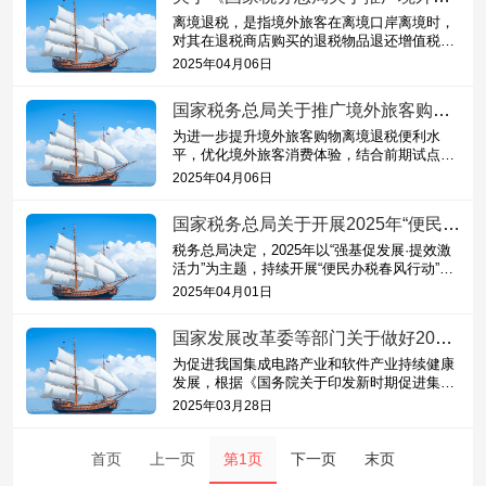
离境退税，是指境外旅客在离境口岸离境时，
对其在退税商店购买的退税物品退还增值税。
境外旅客，是指在我国境内连续居住不超过18
2025年04月06日
3天的外国人和港澳台同胞。
国家税务总局关于推广境外旅客购物离境退税“即买即退”服务措施的公告
为进一步提升境外旅客购物离境退税便利水
平，优化境外旅客消费体验，结合前期试点情
况，税务总局决定全面推广境外旅客购物离境
2025年04月06日
退税“即买即退”服务措施
国家税务总局关于开展2025年“便民办税春风行动”的意见
税务总局决定，2025年以“强基促发展·提效激
活力”为主题，持续开展“便民办税春风行动”，
集成推出系列利企便民服务举措，进一步提升
2025年04月01日
税费服务效能，提高...
国家发展改革委等部门关于做好2025年享受税收优惠政策的集成电路企业或项目、软件企业清单制定工作的通知
为促进我国集成电路产业和软件产业持续健康
发展，根据《国务院关于印发新时期促进集成
电路产业和软件产业高质量发展若干政策的通
2025年03月28日
知》（以下简称《若干政策...
首页
上一页
第1页
下一页
末页